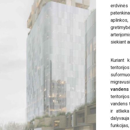
erdvinė
patenkin
aplinko
gretimy
arterijom
siekiant a
Kuriant 
teritorij
suformu
migravu
vandens 
teritorij
vandens te
ir atliek
dalyvauja
funkcijas