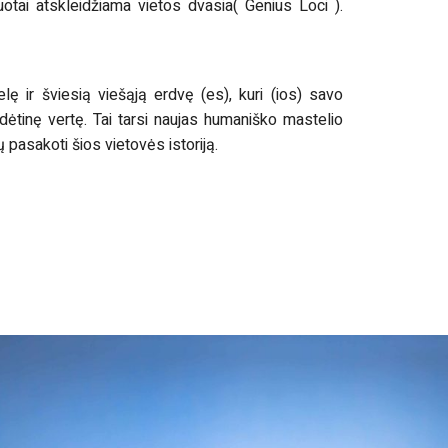
uotai atskleidžiama vietos dvasia( Genius Loci ).
lę ir šviesią viešąją erdvę (es), kuri (ios) savo
dėtinę vertę. Tai tarsi naujas humaniško mastelio
ų pasakoti šios vietovės istoriją.