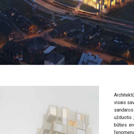
Architekt
visais sa
sandaros
užduotis
būties er
fenomen