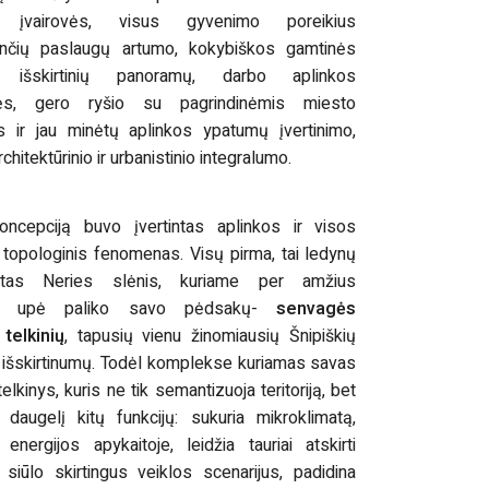
s įvairovės, visus gyvenimo poreikius
ančių paslaugų artumo, kokybiškos gamtinės
s, išskirtinių panoramų, darbo aplinkos
bės, gero ryšio su pagrindinėmis miesto
is ir jau minėtų aplinkos ypatumų įvertinimo,
rchitektūrinio ir urbanistinio integralumo.
koncepciją buvo įvertintas aplinkos ir visos
os topologinis fenomenas. Visų pirma, tai ledynų
otas Neries slėnis, kuriame per amžius
si upė paliko savo pėdsakų-
senvagės
telkinių
, tapusių vienu žinomiausių Šnipiškių
os išskirtinumų. Todėl komplekse kuriamas savas
lkinys, kuris ne tik semantizuoja teritoriją, bet
a daugelį kitų funkcijų: sukuria mikroklimatą,
 energijos apykaitoje, leidžia tauriai atskirti
, siūlo skirtingus veiklos scenarijus, padidina