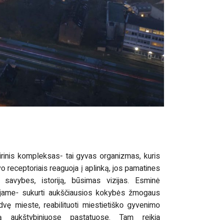
ūrinis kompleksas- tai gyvas organizmas, kuris
vo receptoriais reaguoja į aplinką, jos pamatines
 savybes, istoriją, būsimas vizijas. Esminė
 jame- sukurti aukščiausios kokybės žmogaus
dvę mieste, reabilituoti miestietiško gyvenimo
ą aukštybiniuose pastatuose. Tam reikia