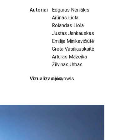
Autoriai
Edgaras Neniškis
Arūnas Liola
Rolandas Liola
Justas Jankauskas
Emilija Minikavičiūtė
Greta Vasiliauskaitė
Artūras Mažeika
Žilvinas Urbas
Vizualizacijos
noisyowls