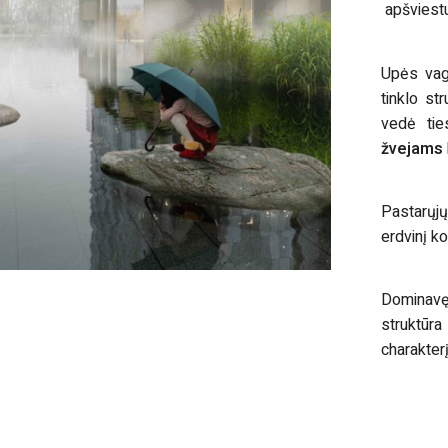
apšviest
Upės vago
tinklo st
vedė tie
žvejams
Pastarųjų 
erdvinį ko
Dominav
struktūr
charakterį