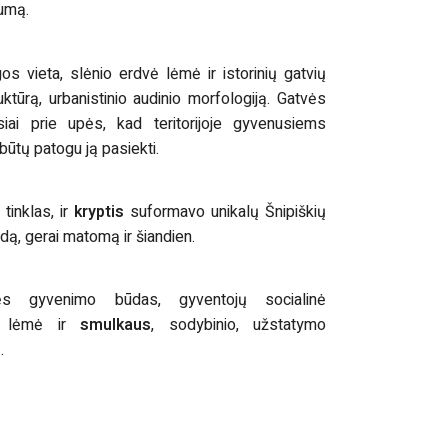
umą.
s vieta, slėnio erdvė lėmė ir istorinių gatvių
ruktūrą, urbanistinio audinio morfologiją. Gatvės
siai prie upės, kad teritorijoje gyvenusiems
būtų patogu ją pasiekti.
tinklas, ir
kryptis
suformavo unikalų Šnipiškių
dą, gerai matomą ir šiandien.
ęs gyvenimo būdas, gyventojų socialinė
a lėmė ir
smulkaus
, sodybinio, užstatymo
.