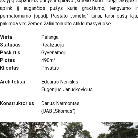
sklypą supančios pušys inspiravo „smėlio kubų” idėją. Sklype ir
aplink jį augančios pušys kuria grakštumo, lengvumo ir
permatomumo įspūdį. Pastato „smėlio” tūriai, tarsi pušų laja,
pakimba virš žemės žaliai tonuoto stiklo masyvuose.
Vieta
Palanga
Statusas
Realizacija
Paskirtis
Gyvenamoji
Plotas
490m²
Klientas
Privatus
Architektai
Edgaras Neniškis
Eugenijus Januškevičius
Konstruktorius
Darius Narmontas
(UAB „Skomas")