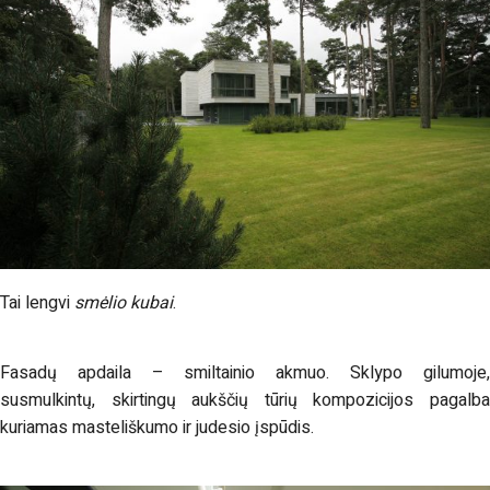
Tai lengvi
smėlio kubai
.
Fasadų apdaila – smiltainio akmuo. Sklypo gilumoje,
susmulkintų, skirtingų aukščių tūrių kompozicijos pagalba
kuriamas masteliškumo ir judesio įspūdis.