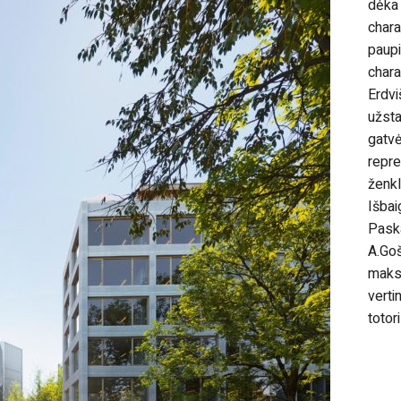
dėka
chara
paup
chara
Erdv
užst
gat
repr
ženkl
Išba
Pask
A.Go
maks
vert
totor