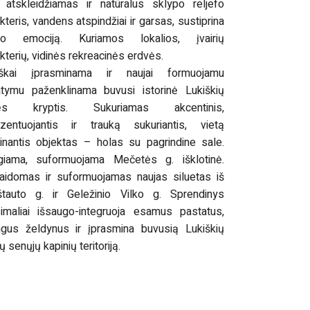
 atskleidžiamas ir natūralus sklypo reljefo
kteris, vandens atspindžiai ir garsas, sustiprina
io emociją. Kuriamos lokalios, įvairių
kterių, vidinės rekreacinės erdvės.
iškai įprasminama ir naujai formuojamu
atymu paženklinama buvusi istorinė Lukiškių
vės kryptis. Sukuriamas akcentinis,
ezentuojantis ir trauką sukuriantis, vietą
inantis objektas – holas su pagrindine sale.
igiama, suformuojama Mečetės g. išklotinė.
aidomas ir suformuojamas naujas siluetas iš
štauto g. ir Geležinio Vilko g. Sprendinys
imaliai išsaugo-integruoja esamus pastatus,
ingus želdynus ir įprasmina buvusią Lukiškių
ių senųjų kapinių teritoriją.