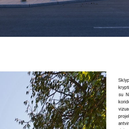
Skly
krypt
su Ne
korid
vizu
proj
antvi