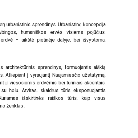
rį urbanistinis sprendinys. Urbanistinė koncepcija
vybingos, humaniškos ervės visiems pojūčius.
erdvė – aikštė pietinėje dalyje, bei išvystoma,
s architektūrinis sprendinys, formuojantis aiškią
. Atliepiant į vyraujantį Naujamiesčio užstatymą,
 jį viešosiomis erdvėmis bei tūriniais akcentais.
su holu. Atviras, skaidrus tūris eksponuojantis
uriamas išskirtinės raiškos tūris, kaip visus
mo ženklas .