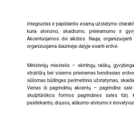
Integruotas ir papildantis esamą užstatymo charakte
kuria atvirumo, skaidrumo, prieinamumo ir gy
Akcentuojamos dvi aikštės. Nauja, organizuojanti 
organizuojama šiaurinėje dalyje esanti erdvė.
Ministerijų miestelis – skirtingų raiškų, gyvybinga
struktūrą bei visiems prieinamas bendrasias erdves
siūlomas būdingas perimetrinis užstatymas, skaidant
Vienas iš pagrindinių akcentų – pagrindinė salė 
skulptūriškos formos pagrindinės salės tūrį. K
pasitinkantis, drąsos, aiškumo-atvirumo ir inovatyvu