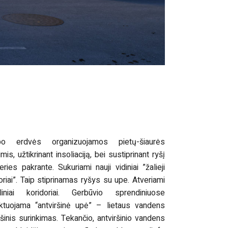
po erdvės organizuojamos pietų-šiaurės
imis, užtikrinant insoliaciją, bei sustiprinant ryšį
ries pakrante. Sukuriami nauji vidiniai ”žalieji
oriai”. Taip stiprinamas ryšys su upe. Atveriami
aliniai koridoriai. Gerbūvio sprendiniuose
ektuojama “antviršinė upė” – lietaus vandens
ršinis surinkimas. Tekančio, antviršinio vandens