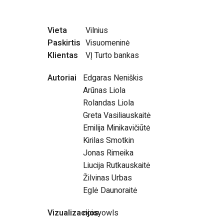
Vieta
Vilnius
Paskirtis
Visuomeninė
Klientas
VĮ Turto bankas
Autoriai
Edgaras Neniškis
Arūnas Liola
Rolandas Liola
Greta Vasiliauskaitė
Emilija Minikavičiūtė
Kirilas Smotkin
Jonas Rimeika
Liucija Rutkauskaitė
Žilvinas Urbas
Eglė Daunoraitė
Vizualizacijos
noisyowls