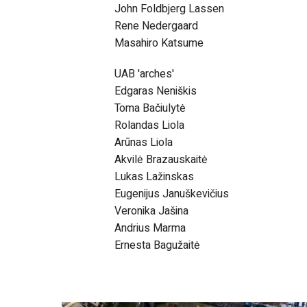
John Foldbjerg Lassen
Rene Nedergaard
Masahiro Katsume
UAB 'arches'
Edgaras Neniškis
Toma Bačiulytė
Rolandas Liola
Arūnas Liola
Akvilė Brazauskaitė
Lukas Lažinskas
Eugenijus Januškevičius
Veronika Jašina
Andrius Marma
Ernesta Bagužaitė