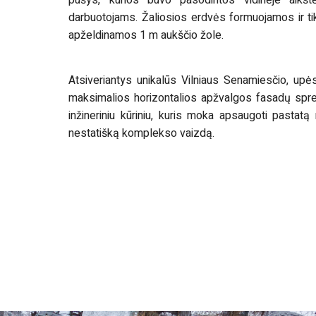
pušys, kurios buvo pasodintos vidinėje aikštė
darbuotojams. Žaliosios erdvės formuojamos ir ti
apželdinamos 1 m aukščio žole.
Atsiveriantys unikalūs Vilniaus Senamiesčio, up
maksimalios horizontalios apžvalgos fasadų sprendi
inžineriniu kūriniu, kuris moka apsaugoti pastatą n
nestatišką komplekso vaizdą.