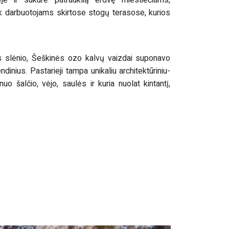
je ir sukūrė patrauklią erdvę miestiečiams,
k darbuotojams skirtose stogų terasose, kurios
ės slėnio, Šeškinės ozo kalvų vaizdai suponavo
nius. Pastarieji tampa unikaliu architektūriniu-
uo šalčio, vėjo, saulės ir kuria nuolat kintantį,