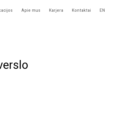
kacijos
Apie mus
Karjera
Kontaktai
EN
erslo