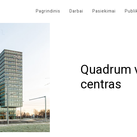
Pagrindinis
Darbai
Pasiekimai
Publi
Quadrum v
centras