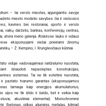
drum – tai verslo miestas, apjungiantis savyje
ažinto miesto modelio savybes: čia ir viešosios
vės, kavinės bei restoranai, sporto ir verslo
bai, vaikų darželis, bankas, konferencijų centras,
ai, atvira meno galerija. Atskirose lauko ir vidaus
vėse eksponuojami viešai prieinami žinomų
ninkų – Ž. Kempino, I. Krunglevičiaus kūriniai.
tato viduje vadovaujamasi natūralumo nuostata,
kiant išnaudoti nepaslėptas konstrukcijas,
inerines sistemas. Tai ne tik estetinė nuostata,
 ir pastato tvarumo garantas (eksponuojamos
onas tarnauja kaip energijos akumuliatorius,
io sijos ne tik šildo ir šaldo, bet ir veikia kaip
estuvai, akustiniai elementai). Monochrominė
etė (betonas, pilkas aliuminis, metalas, kilimai)