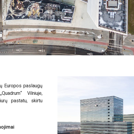
ytų Europos paslaugų
uadrum“ Vilniuje,
iurų pastatu, skirtu
nojimai