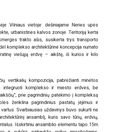
ėje Vilniaus vietoje: dešiniajame Neries upės
kte, urbanistinės kalvos zonoje. Teritoriją kerta
 Ukmergės trakto ašis, susikerta trys transporto
todėl komplekso architektūrinė koncepcija numato
tinę viešąją erdvę – aikštę, iš kurios ir kilo
ių vertikalių kompozicija, pabrėžianti minėtos
ai integruoti komplekso ir miesto erdves, be
aikščių”, prie pagrindinių patekimo į kompleksą
lės ženklina pagrindinius pastatų įėjimus ir
vartus. Svarbiausias uždavinys buvo sukurti ne
architektūrinį ansamblį, kuris savo tūrių, erdvių,
ntalus. Išskirtiniu ansamblio elementu tapo 15m