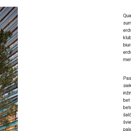
Qua
sum
erd
klu
biur
erd
meni
Pas
sie
inž
bet
bet
šalč
švi
pal