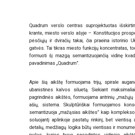
Quadrum verslo centras suprojektuotas išskirtin
krante, miesto verslo ašyje – Konstitucijos prospe
pėsčiųjų ir dviračių takai, čia praeina istorinio
gatvės. Tai tikras miesto funkcijų koncentratas, 
formuoti šį mazgą semantizuojančią vidinę kvadra
pavadinimas „Quadrum”.
Apie šią aikštę formuojama trijų, spirale auganč
ubanistinės kalvos siluetą. Siekiant maksimali
pagrindinės aikštės, formuojama antrinių „mažųjų 
ašių, sistema. Skulptūriškai formuojamos konso
semantizuoja „mažąsias aikštes” kaip komplekso 
soluojantį aplinkoje pastatų rinkinį, bet vientisą 
detalių, medžiagų logika būtų vientisas ir monume