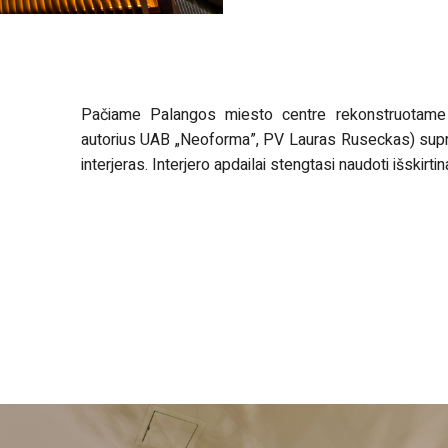
Pačiame Palangos miesto centre rekonstruotame 
autorius UAB „Neoforma”, PV Lauras Ruseckas) supro
interjeras. Interjero apdailai stengtasi naudoti išskirti