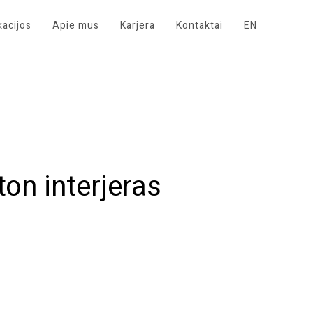
kacijos
Apie mus
Karjera
Kontaktai
EN
on interjeras